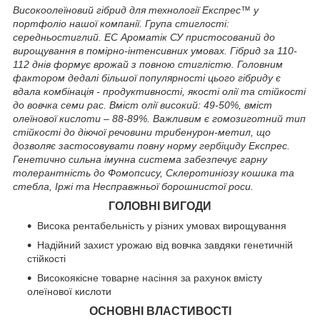
Високоолеїновий гібрид для технології Експрес™ у
портфоліо нашої компанії. Група стиглості:
середньостиглий. ЕС Ароматік СУ пристосований до
вирощування в помірно-інтенсивних умовах. Гібрид за 110-
112 днів формує врожай з повною стиглістю. Головним
фактором дедалі більшої популярності цього гібриду є
вдала комбінація - продуктивності, якості олії та стійкості
до вовчка семи рас. Вміст олії високий: 49-50%, вміст
олеїнової кислоти – 88-89%. Важливим є гомозиготний тип
стійкості до діючої речовини трибенурон-метил, що
дозволяє застосовувати повну норму
гербіциду
Експрес.
Генетично сильна імунна система забезпечує гарну
толерантність до Фомопсису, Склеротиніозу кошика та
стебла, Іржі та Несправжньої борошнистої роси.
ГОЛОВНІ ВИГОДИ
Висока рентабельність у різних умовах вирощування
Надійний захист урожаю від вовчка завдяки генетичній
стійкості
Високоякісне товарне
насіння
за рахунок вмісту
олеїнової кислоти
ОСНОВНІ ВЛАСТИВОСТІ