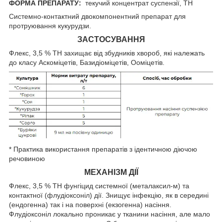
ФОРМА ПРЕПАРАТУ:
текучий концентрат суспензії, ТН
Системно-контактний двокомпонентний препарат для
протруювання кукурудзи.
ЗАСТОСУВАННЯ
Флекс, 3,5 % ТН захищає від збудників хвороб, які належать
до класу Аскоміцетів, Базидіоміцетів, Ооміцетів.
* Практика використання препаратів з ідентичною діючою
речовиною
МЕХАНІЗМ ДІЇ
Флекс, 3,5 % ТН фунгіцид системної (металаксил-м) та
контактної (флудіоксоніл) дії. Знищує інфекцію, як в середині
(ендогенна) так і на поверхні (екзогенна) насіння.
Флудіоксоніл локально проникає у тканини насіння, але мало