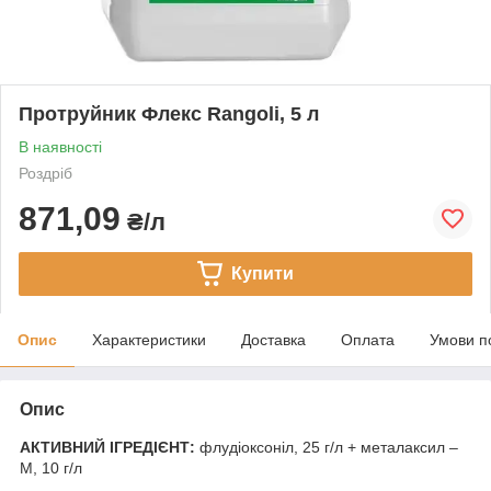
Протруйник Флекс Rangoli, 5 л
В наявності
Роздріб
871,09
₴/л
Купити
Опис
Характеристики
Доставка
Оплата
Умови п
Опис
АКТИВНИЙ ІГРЕДІЄНТ:
флудіоксоніл, 25 г/л + металаксил –
М, 10 г/л