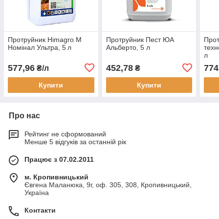
Протруйник Himagro M
Протруйник Пест ЮА
Прот
Номінал Ультра, 5 л
Альберто, 5 л
техн
л
577,96
452,78
774
₴/л
₴
Купити
Купити
Про нас
Рейтинг не сформований
Менше 5 відгуків за останній рік
Працює з 07.02.2011
м. Кропивницький
Євгена Маланюка, 9г, оф. 305, 308, Кропивницький,
Україна
Контакти