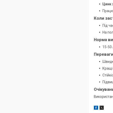
Цинк
Працю
Коли зас
Під ча
На по
Норма в
15-50 
Переваг
Швидк
Кращі 
Стійкі
Підви
Очікуван
Використан