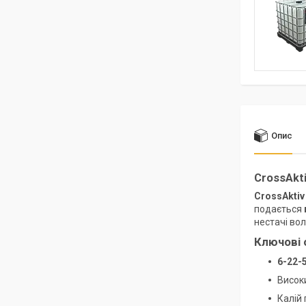
Опис
CrossAkti
CrossAktiv
подається
нестачі во
Ключові 
6-22-5
Висок
Калій