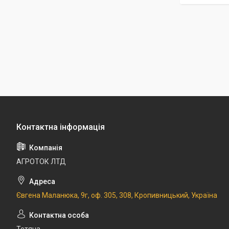
АГРОТОК ЛТД
Євгена Маланюка, 9г, оф. 305, 308, Кропивницький, Україна