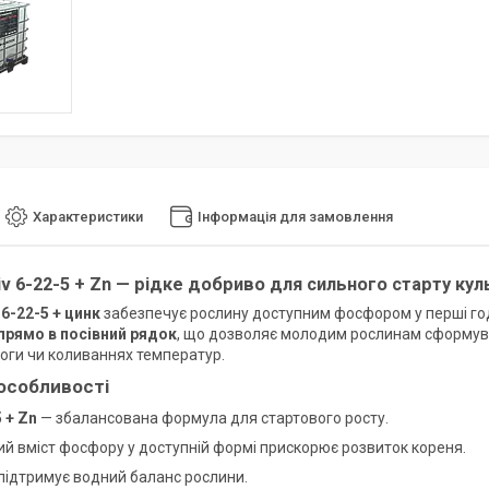
Характеристики
Інформація для замовлення
v 6-22-5 + Zn — рідке добриво для сильного старту кул
 6-22-5 + цинк
забезпечує рослину доступним фосфором у перші годи
прямо в посівний рядок
, що дозволяє молодим рослинам сформува
логи чи коливаннях температур.
особливості
 + Zn
— збалансована формула для стартового росту.
ий вміст фосфору у доступній формі прискорює розвиток кореня.
 підтримує водний баланс рослини.