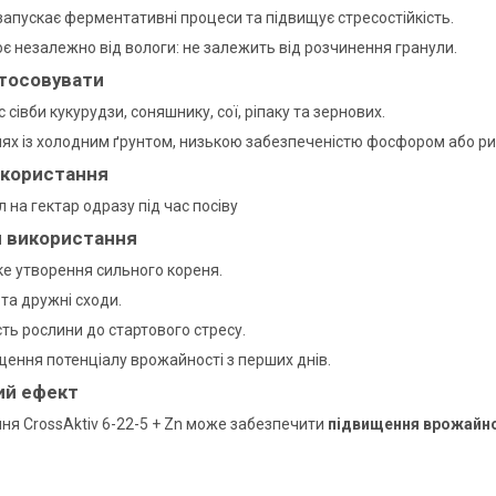
запускає ферментативні процеси та підвищує стресостійкість.
є незалежно від вологи: не залежить від розчинення гранули.
тосовувати
с сівби кукурудзи, соняшнику, сої, ріпаку та зернових.
лях із холодним ґрунтом, низькою забезпеченістю фосфором або ри
икористання
л на гектар одразу під час посіву
и використання
е утворення сильного кореня.
та дружні сходи.
сть рослини до стартового стресу.
щення потенціалу врожайності з перших днів.
ий ефект
ня CrossAktiv 6-22-5 + Zn може забезпечити
підвищення врожайно